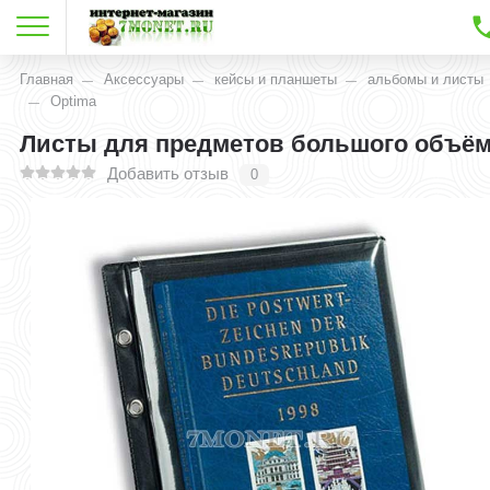
Главная
Аксессуары
кейсы и планшеты
альбомы и листы
Optima
Листы для предметов большого объё
Добавить отзыв
0