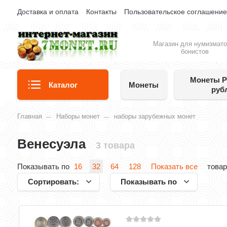
Доставка и оплата
Контакты
Пользовательское соглашени
Магазин для нумизмато
бонистов
Монеты Р
Каталог
Монеты
руб
Главная
Наборы монет
наборы зарубежных монет
Венесуэла
3 товара
Показывать по
16
32
64
128
Показать все
товар
Сортировать:
Показывать по