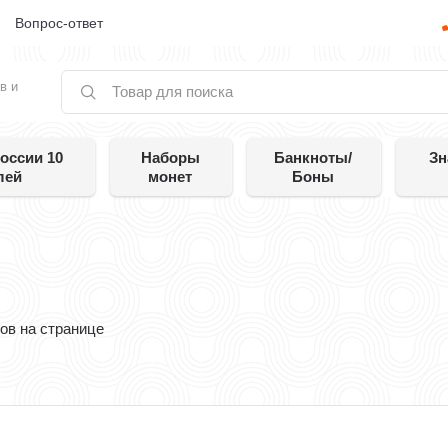
е
Вопрос-ответ
в и
оссии 10
Наборы
Банкноты/
Зн
лей
монет
Боны
ов на странице