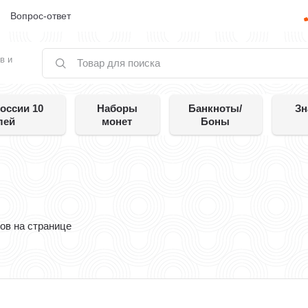
е
Вопрос-ответ
в и
оссии 10
Наборы
Банкноты/
Зн
лей
монет
Боны
ов на странице