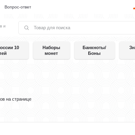
е
Вопрос-ответ
в и
оссии 10
Наборы
Банкноты/
Зн
лей
монет
Боны
ов на странице