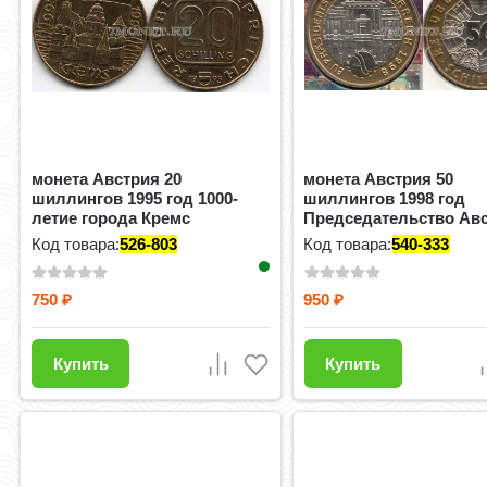
монета Австрия 20
монета Австрия 50
шиллингов 1995 год 1000-
шиллингов 1998 год
летие города Кремс
Председательство Авс
ЕС, в буклете
Код товара:
526-803
Код товара:
540-333
750
950
₽
₽
Купить
Купить