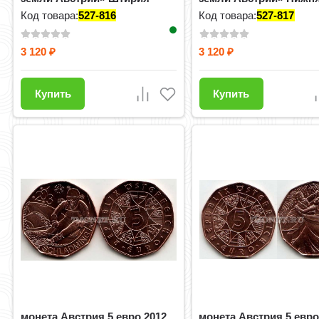
Авс...
Код товара:
527-816
Код товара:
527-817
3 120
3 120
₽
₽
Купить
Купить
монета Австрия 5 евро 2012
монета Австрия 5 евро