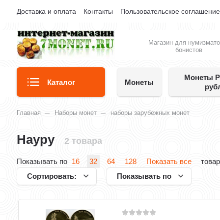
Доставка и оплата
Контакты
Пользовательское соглашени
Магазин для нумизмато
бонистов
Монеты Р
Каталог
Монеты
руб
Главная
Наборы монет
наборы зарубежных монет
Науру
2 товара
Показывать по
16
32
64
128
Показать все
товар
Сортировать:
Показывать по