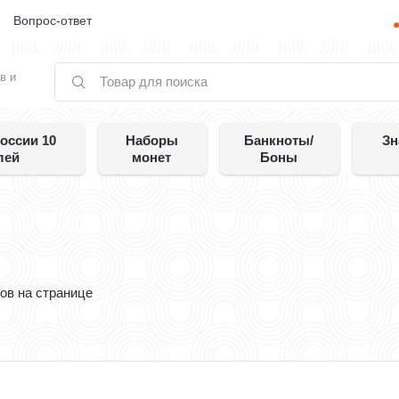
е
Вопрос-ответ
в и
оссии 10
Наборы
Банкноты/
Зн
лей
монет
Боны
ов на странице