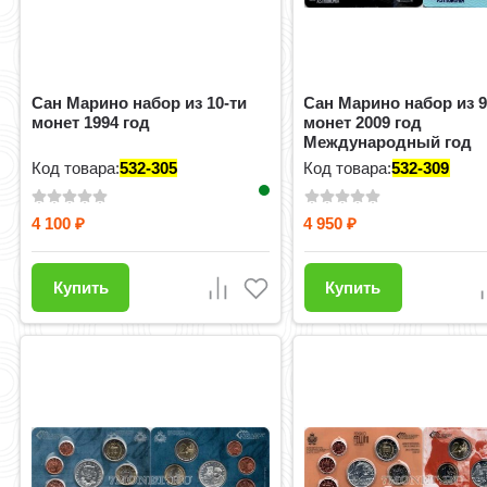
Сан Марино набор из 10-ти
Сан Марино набор из 9
монет 1994 год
монет 2009 год
Международный год
астрономии, буклет
Код товара:
532-305
Код товара:
532-309
4 100
4 950
₽
₽
Купить
Купить