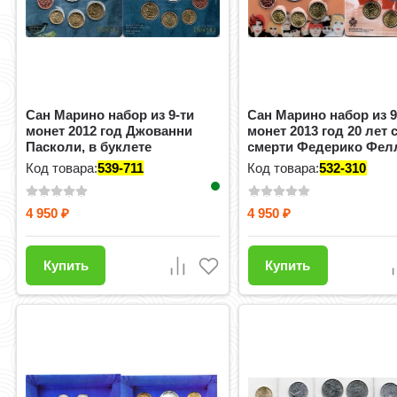
Сан Марино набор из 9-ти
Сан Марино набор из 9
монет 2012 год Джованни
монет 2013 год 20 лет 
Пасколи, в буклете
смерти Федерико Фел
бу...
Код товара:
539-711
Код товара:
532-310
4 950
4 950
₽
₽
Купить
Купить