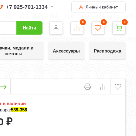
+7 925-701-1334
Личный кабинет
0
0
0
Найти
ачки, медали и
Аксессуары
Распродажа
жетоны
 в наличии
вара:
539-358
0
₽