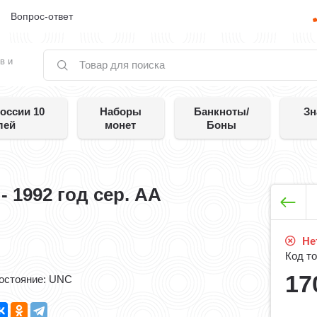
е
Вопрос-ответ
в и
оссии 10
Наборы
Банкноты/
Зн
лей
монет
Боны
- 1992 год сер. АА
Нет
Код то
17
остояние: UNC