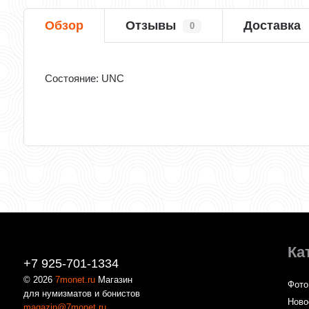
Обзор
Отзывы
Доставка
0
Состояние: UNC
Ка
+7 925-701-1334
© 2026
7monet.ru
Магазин
Фото
для нумизматов и бонистов
Ново
magazin@7monet.ru