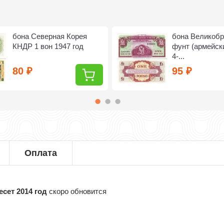
бона Северная Корея
бона Великобр
КНДР 1 вон 1947 год
фунт (армейск
4-...
80
95
₽
₽
Оплата
сет 2014 год
скоро обновится