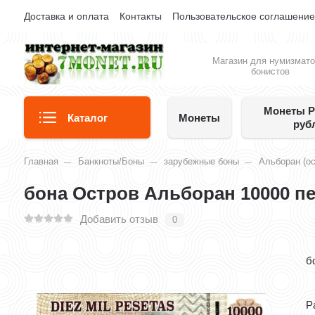
Доставка и оплата
Контакты
Пользовательское соглашени
Магазин для нумизмато
бонистов
Монеты Р
Каталог
Монеты
руб
Главная
Банкноты/Боны
зарубежные боны
Альборан (ос
бона Остров Альборан 10000 пе
Добавить отзыв
0
б
Р