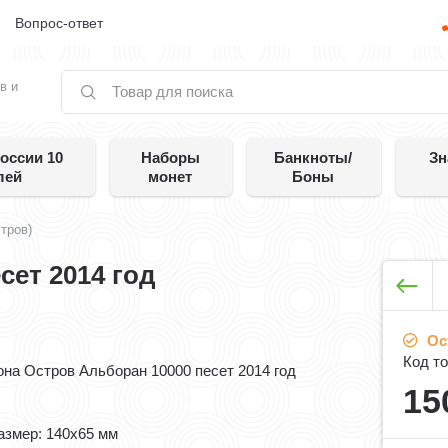
е
Вопрос-ответ
в и
оссии 10
Наборы
Банкноты/
Зн
лей
монет
Боны
тров)
сет 2014 год
Ос
Код то
она Остров Альборан 10000 песет 2014 год
15
азмер: 140x65 мм