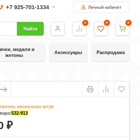
+7 925-701-1334
Личный кабинет
0
0
0
Найти
ачки, медали и
Аксессуары
Распродажа
жетоны
талось несколько штук
вара:
532-913
0
₽