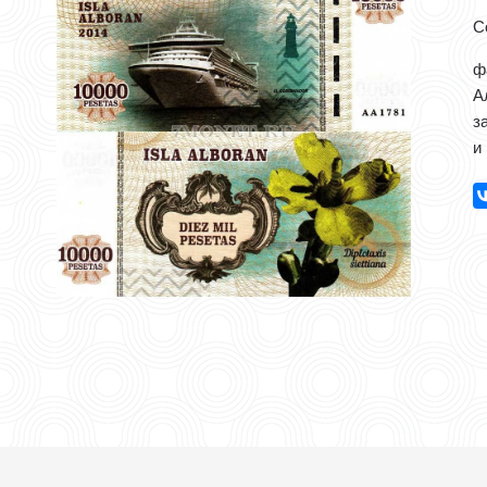
С
ф
А
з
и