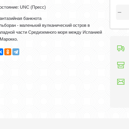
остояние: UNC (Пресс)
антазийная банкнота
льборан - маленький вулканический остров в
ападной части Средиземного моря между Испанией
 Марокко.