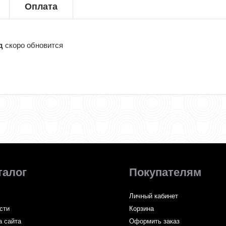
Оплата
д
скоро обновится
талог
Покупателям
Личный кабинет
сти
Корзина
а сайта
Оформить заказ