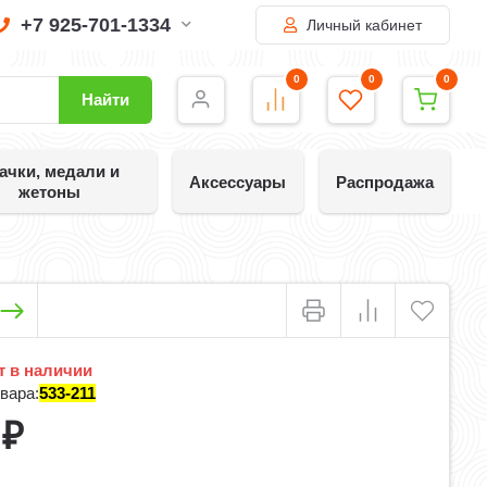
+7 925-701-1334
Личный кабинет
0
0
0
Найти
ачки, медали и
Аксессуары
Распродажа
жетоны
 в наличии
вара:
533-211
0
₽