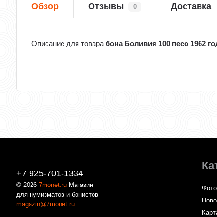
Обзор
Отзывы
Доставка
0
Описание для товара
бона Боливия 100 песо 1962 го
Ка
+7 925-701-1334
© 2026
7monet.ru
Магазин
Фото
для нумизматов и бонистов
Ново
magazin@7monet.ru
Карт