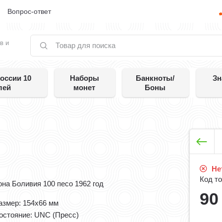
е
Вопрос-ответ
в и
оссии 10
Наборы
Банкноты/
Зн
лей
монет
Боны
Нет
Код то
она Боливия 100 песо 1962 год
9
азмер: 154x66 мм
остояние: UNC (Пресс)