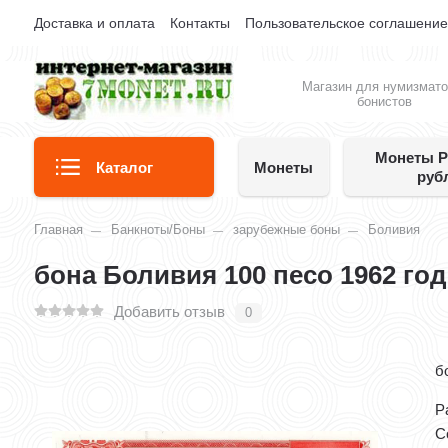
Доставка и оплата
Контакты
Пользовательское соглашени
Магазин для нумизмато
бонистов
Монеты Р
Каталог
Монеты
руб
Главная
Банкноты/Боны
зарубежные боны
Боливия
бона Боливия 100 песо 1962 год
Добавить отзыв
0
б
Р
С