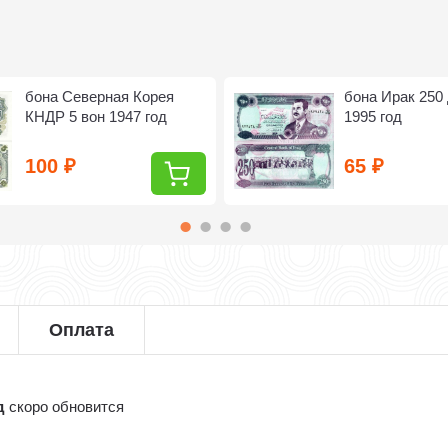
бона Северная Корея
бона Ирак 250
КНДР 5 вон 1947 год
1995 год
100
65
₽
₽
Оплата
д
скоро обновится