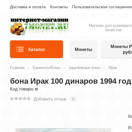
Доставка и оплата
Контакты
Пользовательское соглашени
Магазин для нумизмато
бонистов
Монеты Р
Каталог
Монеты
руб
Главная
Банкноты/Боны
зарубежные боны
Ирак
бона Ирак 100 динаров 1994 год
Код товара:
п
Добавить отзыв
0
б
Р