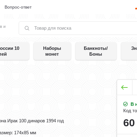
е
Вопрос-ответ
в и
оссии 10
Наборы
Банкноты/
Зн
лей
монет
Боны
В 
Код то
6
она Ирак 100 динаров 1994 год
азмер: 174x85 мм