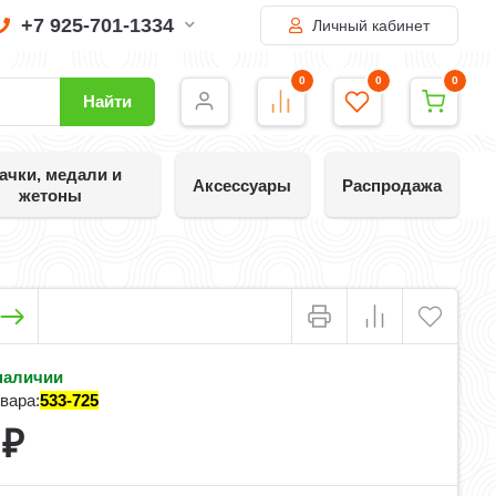
+7 925-701-1334
Личный кабинет
0
0
0
Найти
ачки, медали и
Аксессуары
Распродажа
жетоны
наличии
вара:
533-725
0
₽