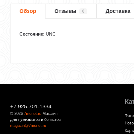
Обзор
Отзывы
Доставка
0
Состояние:
UNC
Ка
+7 925-701-1334
© 2026
7monet.ru
Магазин
Фото
для нумизматов и бонистов
Ново
magazin@7monet.ru
Карт