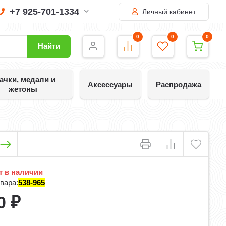
+7 925-701-1334
Личный кабинет
0
0
0
Найти
ачки, медали и
Аксессуары
Распродажа
жетоны
 в наличии
вара:
538-965
0
₽