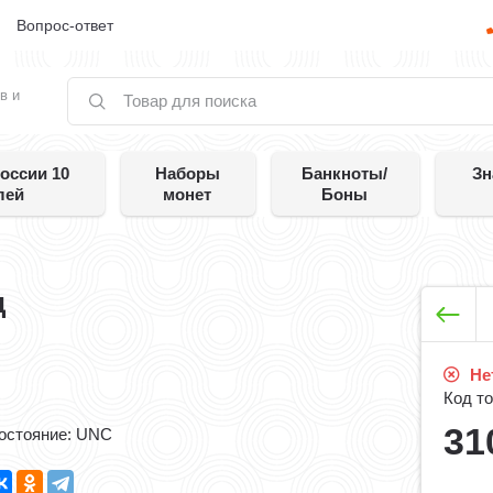
е
Вопрос-ответ
в и
оссии 10
Наборы
Банкноты/
Зн
лей
монет
Боны
д
Нет
Код то
31
остояние: UNC