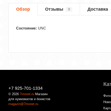
Обзор
Отзывы
Доставка
0
Состояние:
UNC
Ка
+7 925-701-1334
© 2026
7monet.ru
Магазин
Фото
для нумизматов и бонистов
Ново
magazin@7monet.ru
Карт