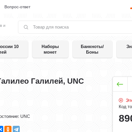
е
Вопрос-ответ
в и
оссии 10
Наборы
Банкноты/
Зн
лей
монет
Боны
 Галилео Галилей, UNC
Это
Код то
89
остояние: UNC