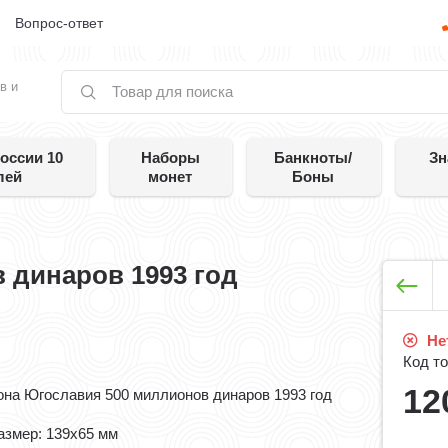
е
Вопрос-ответ
в и
оссии 10
Наборы
Банкноты/
Зн
лей
монет
Боны
 динаров 1993 год
Нет
Код то
12
она Югославия 500 миллионов динаров 1993 год
азмер: 139x65 мм