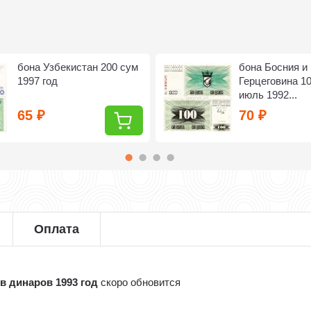
бона Узбекистан 200 сум
бона Босния и
1997 год
Герцеговина 1
июль 1992...
65
70
₽
₽
Оплата
в динаров 1993 год
скоро обновится