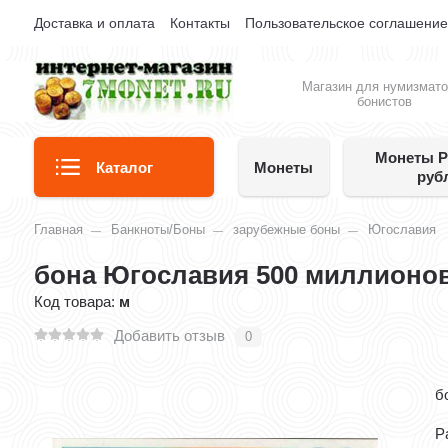
Доставка и оплата
Контакты
Пользовательское соглашени
Магазин для нумизмато
бонистов
Монеты Р
Каталог
Монеты
руб
Главная
Банкноты/Боны
зарубежные боны
Югославия
бона Югославия 500 миллионов
Код товара:
м
Добавить отзыв
0
б
Р