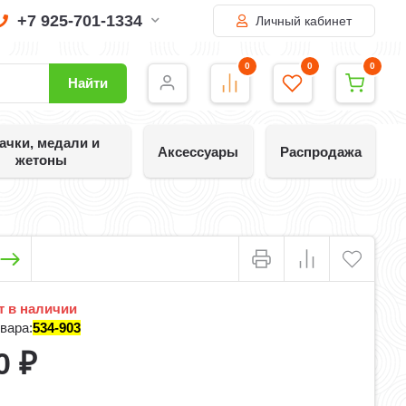
+7 925-701-1334
Личный кабинет
0
0
0
Найти
ачки, медали и
Аксессуары
Распродажа
жетоны
 в наличии
вара:
534-903
0
₽