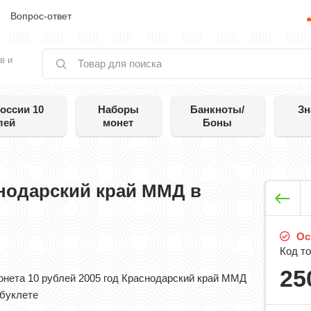
е
Вопрос-ответ
в и
оссии 10
Наборы
Банкноты/
Зн
лей
монет
Боны
снодарский край ММД в
Ост
Код то
25
онета 10 рублей 2005 год Краснодарский край ММД
 буклете