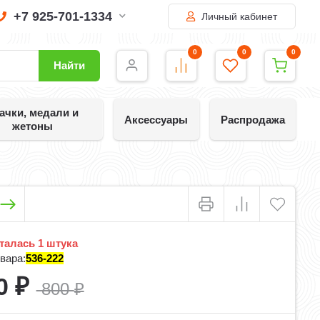
+7 925-701-1334
Личный кабинет
0
0
0
Найти
ачки, медали и
Аксессуары
Распродажа
жетоны
алась 1 штука
вара:
536-222
0
₽
800
₽