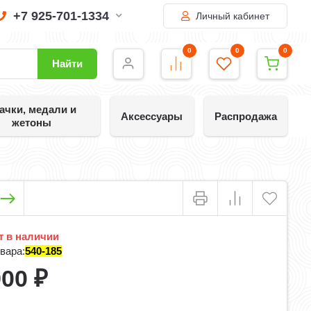
+7 925-701-1334
Личный кабинет
0
0
0
Найти
ачки, медали и
Аксессуары
Распродажа
жетоны
 в наличии
вара:
540-185
900
₽