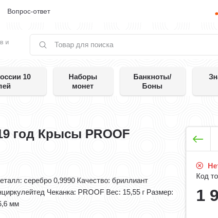
е
Вопрос-ответ
в и
оссии 10
Наборы
Банкноты/
Зн
лей
монет
Боны
019 год Крысы PROOF
Нет
Код то
еталл: серебро 0,9990 Качество: бриллиант
1 
нциркулейтед Чеканка: PROOF Вес: 15,55 г Размер:
6,6 мм