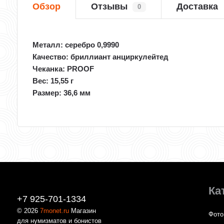
Обзор
Отзывы
Доставка
0
Металл: серебро 0,9990
Качество: бриллиант анциркулейтед
Чеканка: PROOF
Вес:
15,55
г
Размер:
36,6
мм
Ка
+7 925-701-1334
© 2026
7monet.ru
Магазин
Фото
для нумизматов и бонистов