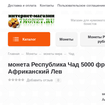
Доставка и оплата
Контакты
Пользовательское соглашени
Магазин для нумизмато
бонистов
Монеты Р
Каталог
Монеты
руб
Главная
Монеты
монеты мира
Чад
монета Республика Чад 5000 фр
Африканский Лев
Добавить отзыв
0
м
А