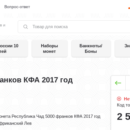
е
Вопрос-ответ
в и
оссии 10
Наборы
Банкноты/
Зн
лей
монет
Боны
анков КФА 2017 год
Нет
Код то
2 
онета Республика Чад 5000 франков КФА 2017 год
фриканский Лев