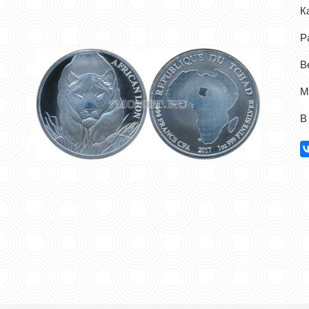
Ка
Р
Ве
М
В