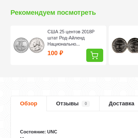
Рекомендуем посмотреть
США 25 центов 2018P
8
штат Род-Айленд
Национально...
100
₽
Обзор
Отзывы
Доставка
0
Состояние: UNC