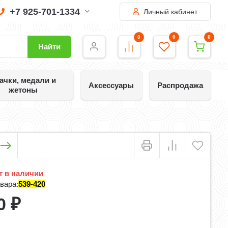
+7 925-701-1334
Личный кабинет
0
0
0
Найти
ачки, медали и
Аксессуары
Распродажа
жетоны
 в наличии
вара:
539-420
0
₽