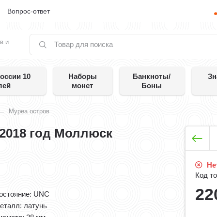
е
Вопрос-ответ
в и
оссии 10
Наборы
Банкноты/
Зн
лей
монет
Боны
Муреа остров
 2018 год Моллюск
Нет
Код то
22
остояние: UNC
еталл: латунь