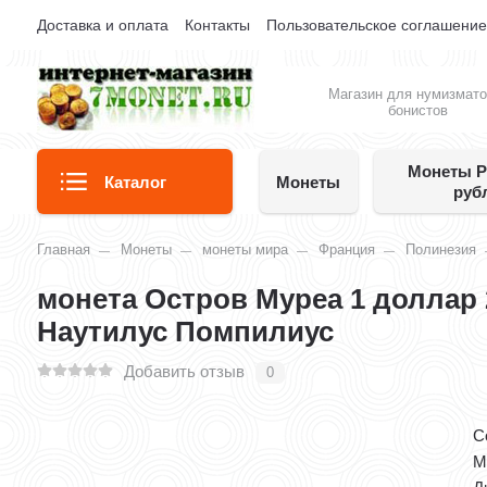
Доставка и оплата
Контакты
Пользовательское соглашени
Магазин для нумизмато
бонистов
Монеты Р
Каталог
Монеты
руб
Главная
Монеты
монеты мира
Франция
Полинезия
монета Остров Муреа 1 доллар
Наутилус Помпилиус
Добавить отзыв
0
С
М