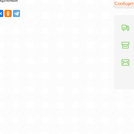
фленый ​​
Сообщить