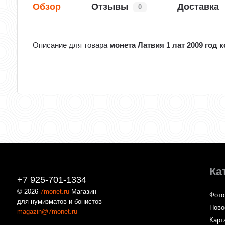
Обзор
Отзывы
Доставка
0
Описание для товара
монета Латвия 1 лат 2009 год 
Ка
+7 925-701-1334
© 2026
7monet.ru
Магазин
Фото
для нумизматов и бонистов
Ново
magazin@7monet.ru
Карт