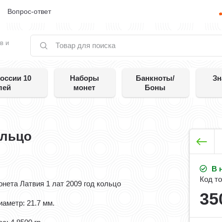
е
Вопрос-ответ
в и
оссии 10
Наборы
Банкноты/
Зн
лей
монет
Боны
ольцо
В 
Код то
онета Латвия 1 лат 2009 год кольцо
35
иаметр: 21.7 мм.