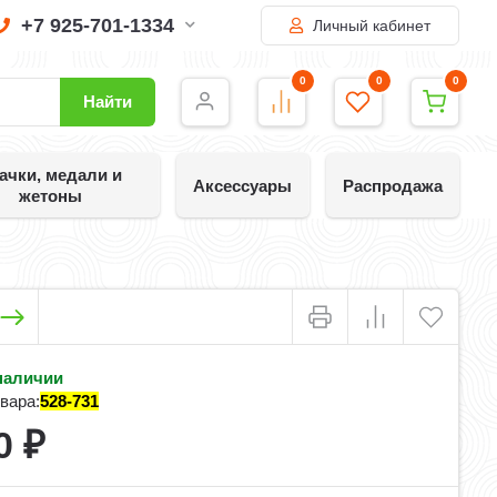
+7 925-701-1334
Личный кабинет
0
0
0
Найти
ачки, медали и
Аксессуары
Распродажа
жетоны
наличии
вара:
528-731
0
₽