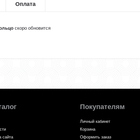
Оплата
кольцо
скоро обновится
талог
Покупателям
Личный кабинет
сти
Корзина
а сайта
Оформить заказ