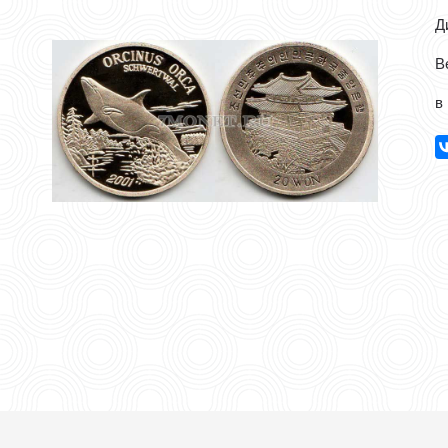
Д
В
в