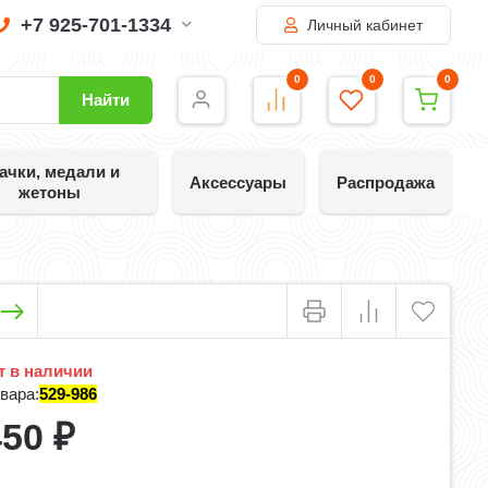
+7 925-701-1334
Личный кабинет
0
0
0
Найти
ачки, медали и
Аксессуары
Распродажа
жетоны
 в наличии
вара:
529-986
450
₽