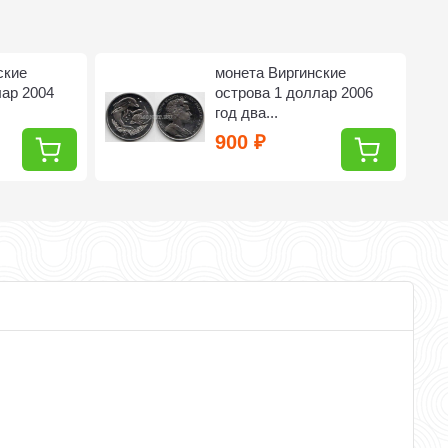
ские
монета Виргинские
лар 2004
острова 1 доллар 2006
год два...
900
₽