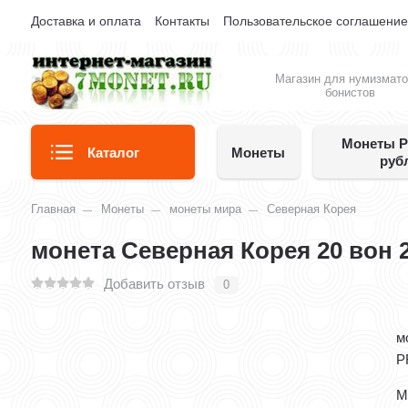
Доставка и оплата
Контакты
Пользовательское соглашени
Магазин для нумизмато
бонистов
Монеты Р
Каталог
Монеты
руб
Главная
Монеты
монеты мира
Северная Корея
монета Северная Корея 20 вон 
Добавить отзыв
0
м
P
М