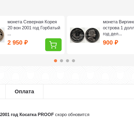
монета Северная Корея
монета Виргин
20 вон 2001 год Горбатый
острова 1 дол
...
год дел...
2 950
900
₽
₽
Оплата
 2001 год Косатка PROOF
скоро обновится