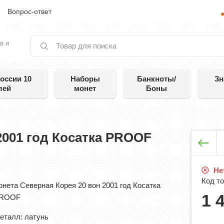
е
Вопрос-ответ
в и
оссии 10
Наборы
Банкноты/
Зн
лей
монет
Боны
2001 год Косатка PROOF
Нет
Код то
онета Северная Корея 20 вон 2001 год Косатка
1 
ROOF
еталл: латунь