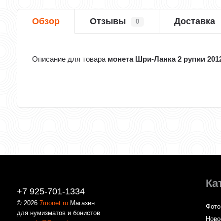
Обзор
Отзывы
Доставка
0
Описание для товара
монета Шри-Ланка 2 рупии 201
Ка
+7 925-701-1334
© 2026
7monet.ru
Магазин
Фото
для нумизматов и бонистов
Ново