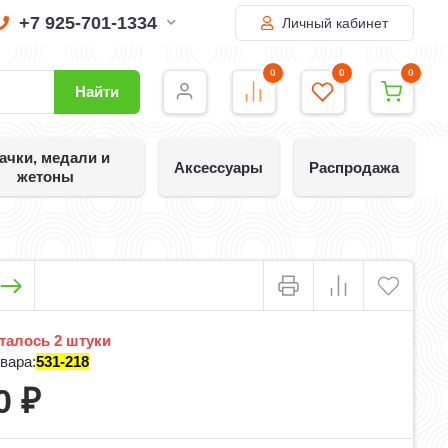
+7 925-701-1334
Личный кабинет
0
0
0
Найти
ачки, медали и
Аксессуары
Распродажа
жетоны
талось 2 штуки
вара:
531-218
0
₽