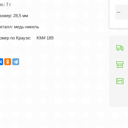
с: 7 г
азмер: 28,5 мм
еталл: медь-никель
омер по Краузе: KM# 189