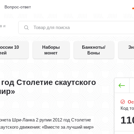
е
Вопрос-ответ
в и
оссии 10
Наборы
Банкноты/
Зн
лей
монет
Боны
 год Столетие скаутского
мир»
Ос
Код то
11
онета Шри-Ланка 2 рупии 2012 год Столетие
каутского движения: «Вместе за лучший мир»