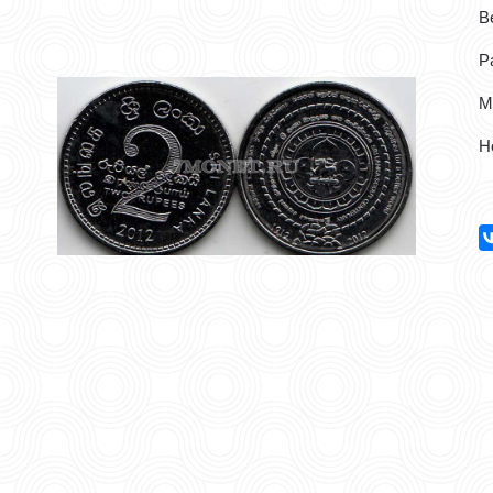
Ве
Р
М
Н