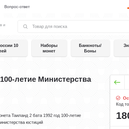
е
Вопрос-ответ
в и
оссии 10
Наборы
Банкноты/
Зн
лей
монет
Боны
 100-летие Министерства
Ост
Код то
18
онета Таиланд 2 бата 1992 год 100-летие
инистерства юстиций