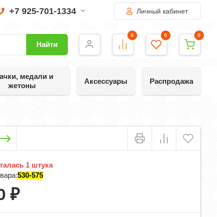
+7 925-701-1334
Личный кабинет
0
0
0
Найти
ачки, медали и
Аксессуары
Распродажа
жетоны
алась 1 штука
вара:
530-575
0
₽