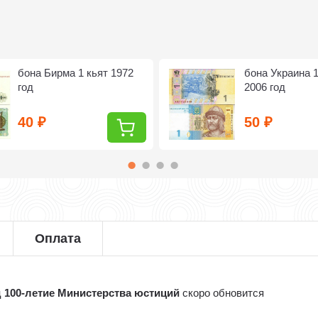
бона Бирма 1 кьят 1972
бона Украина 1
год
2006 год
40
50
₽
₽
Оплата
д 100-летие Министерства юстиций
скоро обновится