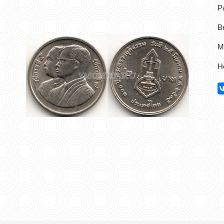
Р
Ве
М
Н