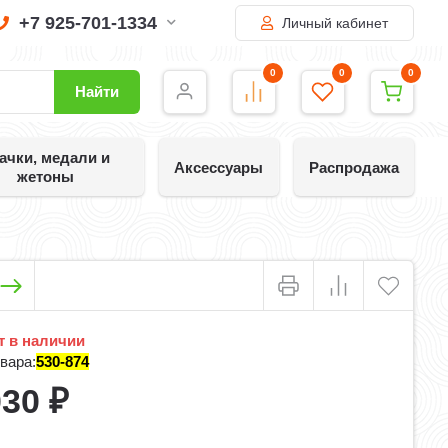
+7 925-701-1334
Личный кабинет
0
0
0
Найти
ачки, медали и
Аксессуары
Распродажа
жетоны
 в наличии
вара:
530-874
030
₽