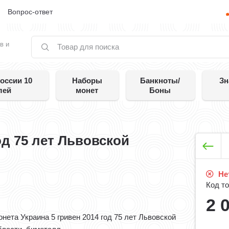
е
Вопрос-ответ
в и
оссии 10
Наборы
Банкноты/
Зн
лей
монет
Боны
од 75 лет Львовской
Нет
Код то
2 
онета Украина 5 гривен 2014 год 75 лет Львовской