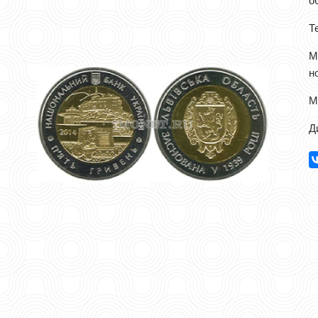
о
Т
М
н
Ма
Д