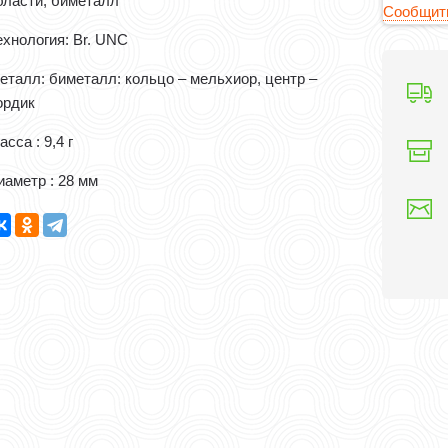
бласти, биметалл
Сообщить
ехнология: Br. UNC
еталл: биметалл: кольцо – мельхиор, центр –
ордик
сса : 9,4 г
иаметр : 28 мм