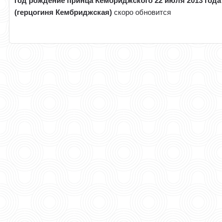
год рождение принца Кембриджского 22 июля 2013 года
(герцогиня Кембриджская)
скоро обновится