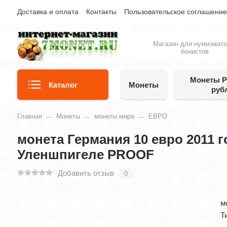
Доставка и оплата
Контакты
Пользовательское соглашени
Магазин для нумизмато
бонистов
Монеты Р
Каталог
Монеты
руб
Главная
Монеты
монеты мира
ЕВРО
монета Германия 10 евро 2011 г
Уленшпигеле PROOF
Добавить отзыв
0
м
Т