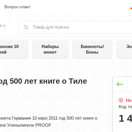
е
Вопрос-ответ
в и
оссии 10
Наборы
Банкноты/
Зн
лей
монет
Боны
од 500 лет книге о Тиле
Нет
Код то
1 
онета Германия 10 евро 2011 год 500 лет книге о
иле Уленшпигеле PROOF