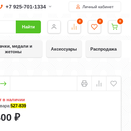
+7 925-701-1334
Личный кабинет
0
0
0
Найти
ачки, медали и
Аксессуары
Распродажа
жетоны
 в наличии
вара:
527-839
400
₽