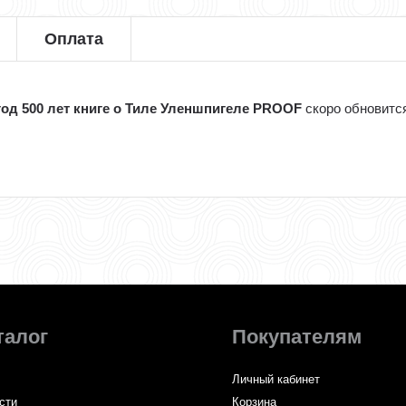
Оплата
 год 500 лет книге о Тиле Уленшпигеле PROOF
скоро обновитс
талог
Покупателям
Личный кабинет
сти
Корзина