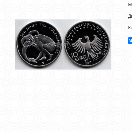
М
Д
К