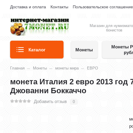
Доставка и оплата
Контакты
Пользовательское соглашени
Магазин для нумизмато
бонистов
Монеты Р
Каталог
Монеты
руб
Главная
Монеты
монеты мира
ЕВРО
монета Италия 2 евро 2013 год 
Джованни Боккаччо
Добавить отзыв
0
м
р