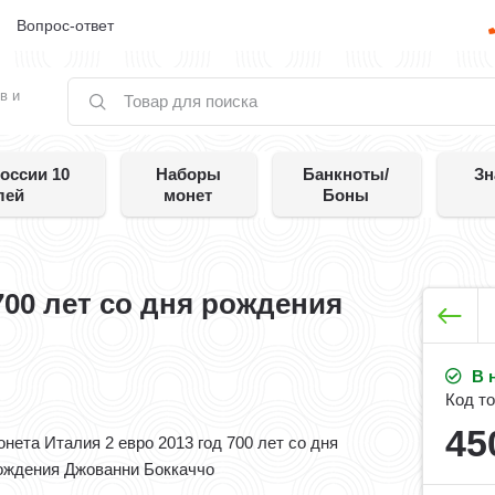
е
Вопрос-ответ
в и
оссии 10
Наборы
Банкноты/
Зн
лей
монет
Боны
700 лет со дня рождения
В 
Код то
45
онета Италия 2 евро 2013 год 700 лет со дня
ождения Джованни Боккаччо