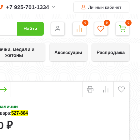
+7 925-701-1334
Личный кабинет
0
0
0
Найти
ачки, медали и
Аксессуары
Распродажа
жетоны
наличии
вара:
527-864
0
₽