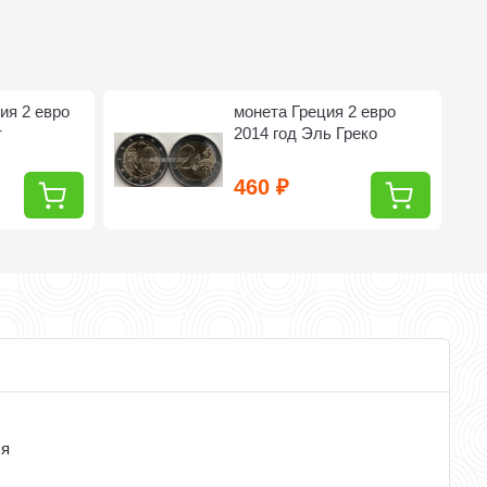
ия 2 евро
монета Греция 2 евро
т
2014 год Эль Греко
460
₽
ся