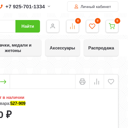
+7 925-701-1334
Личный кабинет
0
0
0
Найти
ачки, медали и
Аксессуары
Распродажа
жетоны
 в наличии
вара:
527-909
0
₽