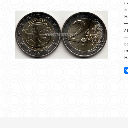
с
з
Н
—
я
—
в
г
Н