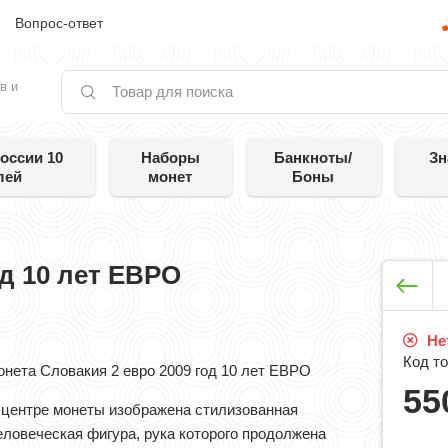
е
Вопрос-ответ
в и
оссии 10
Наборы
Банкноты/
Зн
лей
монет
Боны
од 10 лет ЕВРО
Нет
Код то
онета Словакия 2 евро 2009 год 10 лет ЕВРО
55
 центре монеты изображена стилизованная
еловеческая фигура, рука которого продолжена