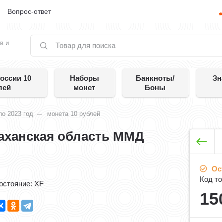
е
Вопрос-ответ
в и
оссии 10
Наборы
Банкноты/
Зн
лей
монет
Боны
по 2023 год
монета 10 рублей
раханская область ММД
Ос
Код то
остояние: XF
15