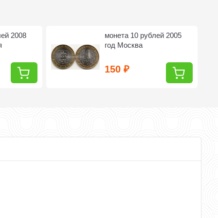
лей 2008
монета 10 рублей 2005
я
год Москва
150
₽