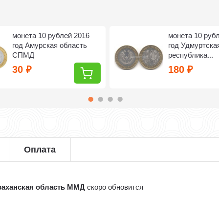
монета 10 рублей 2016
монета 10 руб
год Амурская область
год Удмуртска
СПМД
республика...
30
180
₽
₽
Оплата
траханская область ММД
скоро обновится