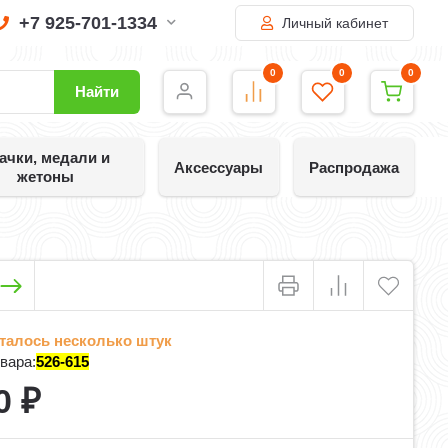
+7 925-701-1334
Личный кабинет
0
0
0
Найти
ачки, медали и
Аксессуары
Распродажа
жетоны
талось несколько штук
вара:
526-615
0
₽