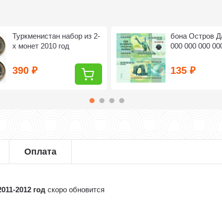
Туркменистан набор из 2-
бона Остров Д
х монет 2010 год
000 000 000 000
390
135
₽
₽
Оплата
2011-2012 год
скоро обновится