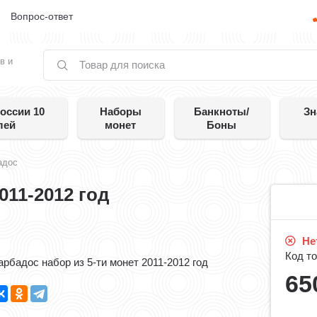
е
Вопрос-ответ
в и
оссии 10
Наборы
Банкноты/
Зн
лей
монет
Боны
адос
011-2012 год
Нет
Код то
арбадос набор из 5-ти монет 2011-2012 год
65