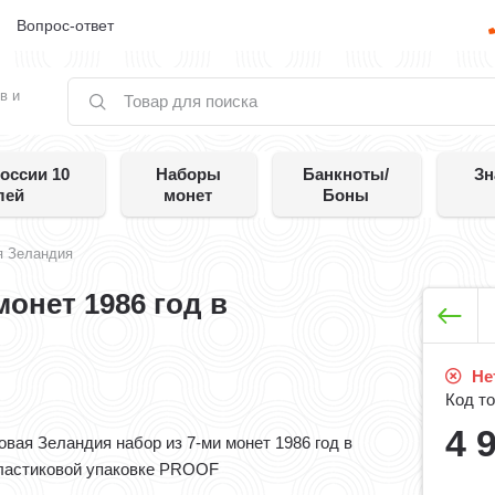
е
Вопрос-ответ
в и
оссии 10
Наборы
Банкноты/
Зн
лей
монет
Боны
я Зеландия
онет 1986 год в
Нет
Код то
4 
овая Зеландия набор из 7-ми монет 1986 год в
ластиковой упаковке PROOF