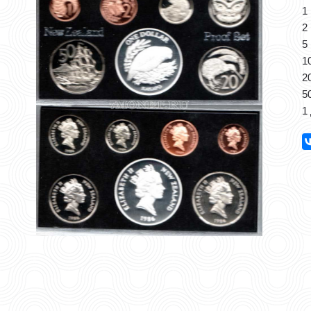
1
2
5
1
2
5
1