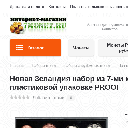
Доставка и оплата
Контакты
Пользовательское соглашени
Магазин для нумизмато
бонистов
Монеты Р
Каталог
Монеты
руб
Главная
Наборы монет
наборы зарубежных монет
Нова
Новая Зеландия набор из 7-ми м
пластиковой упаковке PROOF
Добавить отзыв
0
Н
п