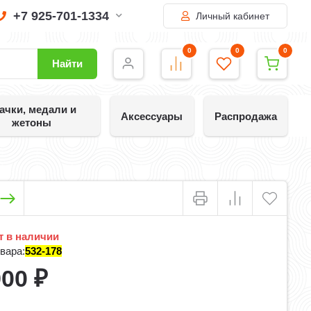
+7 925-701-1334
Личный кабинет
0
0
0
Найти
ачки, медали и
Аксессуары
Распродажа
жетоны
 в наличии
вара:
532-178
900
₽