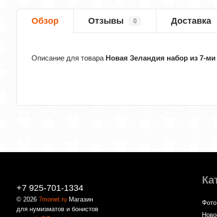
Обзор
Отзывы
Доставка
0
Описание для товара
Новая Зеландия набор из 7-ми
Ка
+7 925-701-1334
© 2026
7monet.ru
Магазин
Фото
для нумизматов и бонистов
Ново