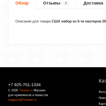
Обзор
Отзывы
Доставка
0
Описание для товара
США набор из 5-ти квотеров 20
Ка
+7 925-701-1334
© 2026
7monet.ru
Магазин
Фото
для нумизматов и бонистов
Ново
magazin@7monet.ru
Карт