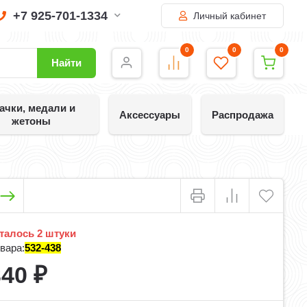
+7 925-701-1334
Личный кабинет
0
0
0
Найти
ачки, медали и
Аксессуары
Распродажа
жетоны
талось 2 штуки
вара:
532-438
340
₽