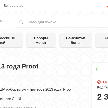
е
Вопрос-ответ
в и
оссии 10
Наборы
Банкноты/
Зн
лей
монет
Боны
3 года Proof
Ос
Код то
ША набор из 5-ти квотеров 2013 года Proof
2 
еталл: Сu-Ni