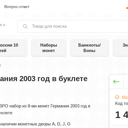
е
Вопрос-ответ
в и
оссии 10
Наборы
Банкноты/
Зн
лей
монет
Боны
О
ания 2003 год в буклете
Ос
Код то
ВРО набор из 8-ми монет Германия 2003 год в
1 
уклете
 наличии монетные дворы А, D, J, G