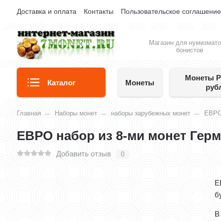
Доставка и оплата
Контакты
Пользовательское соглашени
Магазин для нумизмато
бонистов
Монеты Р
Каталог
Монеты
руб
Главная
Наборы монет
наборы зарубежных монет
ЕВР
ЕВРО набор из 8-ми монет Герм
Добавить отзыв
0
Е
б
В