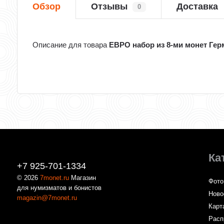
Обзор
Отзывы
Доставка
0
Описание для товара
ЕВРО набор из 8-ми монет Герм
Ка
+7 925-701-1334
© 2026
7monet.ru
Магазин
Фото
для нумизматов и бонистов
Ново
magazin@7monet.ru
Карт
Расп