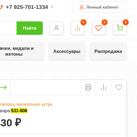
+7 925-701-1334
Личный кабинет
0
0
0
Найти
ачки, медали и
Аксессуары
Распродажа
жетоны
талось несколько штук
вара:
531-806
430
₽