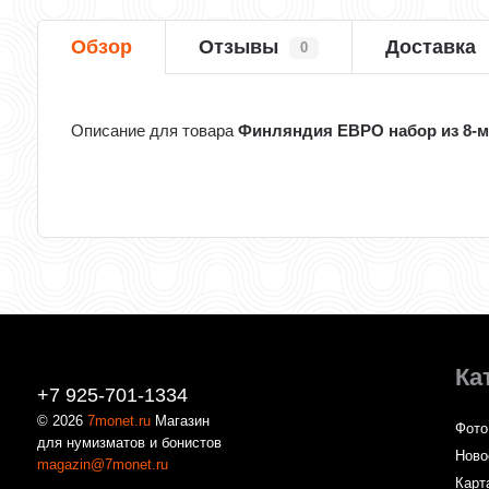
Обзор
Отзывы
Доставка
0
Описание для товара
Финляндия ЕВРО набор из 8-ми
Ка
+7 925-701-1334
© 2026
7monet.ru
Магазин
Фото
для нумизматов и бонистов
Ново
magazin@7monet.ru
Карт