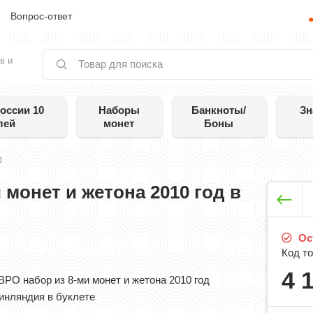
е
Вопрос-ответ
в и
оссии 10
Наборы
Банкноты/
Зн
лей
монет
Боны
О
монет и жетона 2010 год в
Ос
Код то
4 
ВРО набор из 8-ми монет и жетона 2010 год
инляндия в буклете