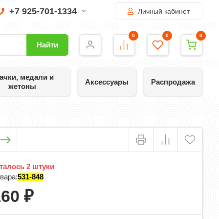
+7 925-701-1334
Личный кабинет
0
0
0
Найти
ачки, медали и
Аксессуары
Распродажа
жетоны
талось 2 штуки
вара:
531-848
160
₽