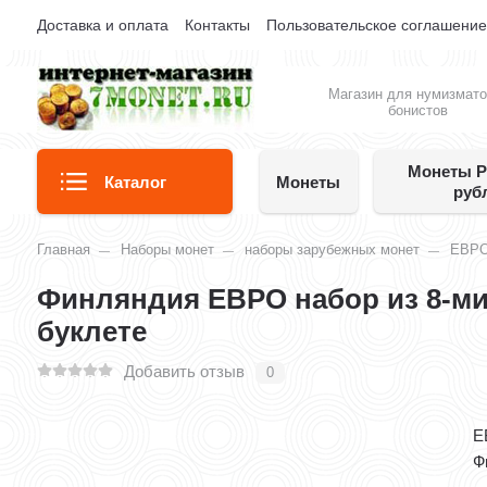
Доставка и оплата
Контакты
Пользовательское соглашени
Магазин для нумизмато
бонистов
Монеты Р
Каталог
Монеты
руб
Главная
Наборы монет
наборы зарубежных монет
ЕВР
Финляндия ЕВРО набор из 8-ми 
буклете
Добавить отзыв
0
Е
Ф