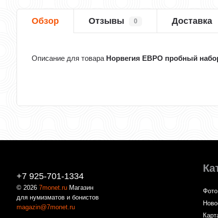
Обзор
Отзывы
Доставка
0
Описание для товара
Норвегия ЕВРО пробный набор 
Ка
+7 925-701-1334
© 2026
7monet.ru
Магазин
Фото
для нумизматов и бонистов
Ново
magazin@7monet.ru
Карт