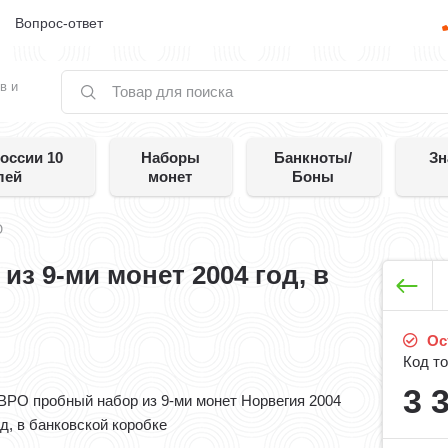
е
Вопрос-ответ
в и
оссии 10
Наборы
Банкноты/
Зн
лей
монет
Боны
О
з 9-ми монет 2004 год, в
Ост
Код то
3 
ВРО пробный набор из 9-ми монет Норвегия 2004
од, в банковской коробке