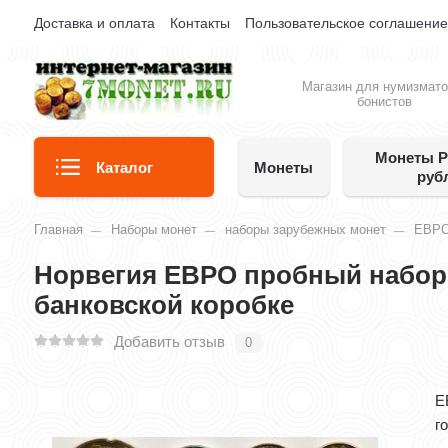
Доставка и оплата
Контакты
Пользовательское соглашени
Магазин для нумизмато
бонистов
Монеты Р
Каталог
Монеты
руб
Главная
Наборы монет
наборы зарубежных монет
ЕВР
Норвегия ЕВРО пробный набор и
банковской коробке
Добавить отзыв
0
Е
г