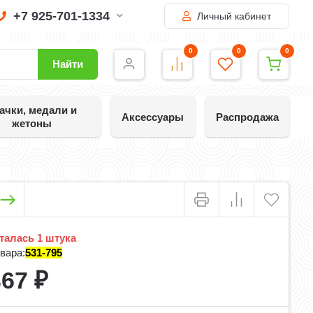
+7 925-701-1334
Личный кабинет
0
0
0
Найти
ачки, медали и
Аксессуары
Распродажа
жетоны
алась 1 штука
вара:
531-795
367
₽