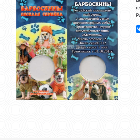
м
п
Р