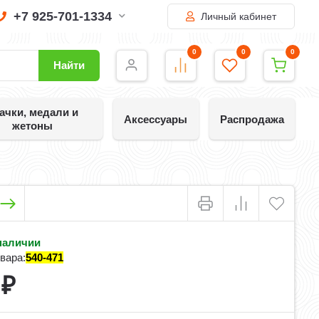
+7 925-701-1334
Личный кабинет
0
0
0
Найти
ачки, медали и
Аксессуары
Распродажа
жетоны
наличии
вара:
540-471
0
₽