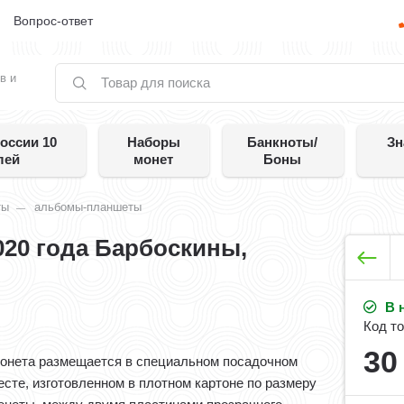
е
Вопрос-ответ
в и
оссии 10
Наборы
Банкноты/
Зн
лей
монет
Боны
ты
альбомы-планшеты
020 года Барбоскины,
В 
Код то
3
онета размещается в специальном посадочном
есте, изготовленном в плотном картоне по размеру