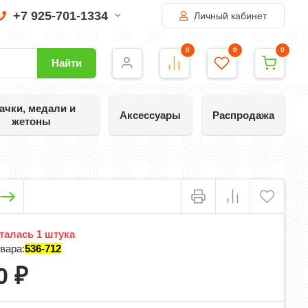
+7 925-701-1334
Личный кабинет
0
0
0
Найти
ачки, медали и
Аксессуары
Распродажа
жетоны
алась 1 штука
вара:
536-712
0
₽