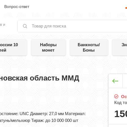
е
Вопрос-ответ
в и
оссии 10
Наборы
Банкноты/
Зн
лей
монет
Боны
яновская область ММД
Ост
Код то
15
остояние: UNC Диаметр: 27,0 мм Материал:
атунь/мельхиор Тираж: до 10 000 000 шт