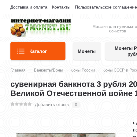
Доставка и оплата
Контакты
Пользовательское соглашени
Магазин для нумизмато
бонистов
Монеты Р
Каталог
Монеты
руб
Главная
Банкноты/Боны
боны России
боны СССР и Росс
сувенирная банкнота 3 рубля 20
Великой Отечественной войне 19
Добавить отзыв
0
с
п