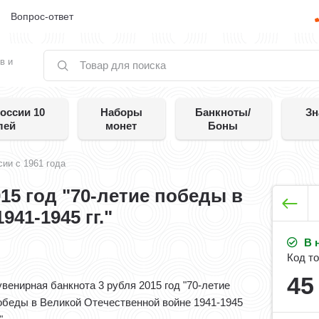
е
Вопрос-ответ
в и
оссии 10
Наборы
Банкноты/
Зн
лей
монет
Боны
ии с 1961 года
15 год "70-летие победы в
41-1945 гг."
В 
Код то
4
увенирная банкнота 3 рубля 2015 год "70-летие
обеды в Великой Отечественной войне 1941-1945