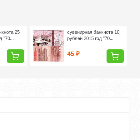
нкнота 25
сувенирная банкнота 10
 "70...
рублей 2015 год "70...
45
₽