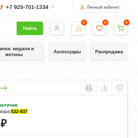
+7 925-701-1334
Личный кабинет
0
0
0
Найти
ачки, медали и
Аксессуары
Распродажа
жетоны
наличии
вара:
532-837
5
₽