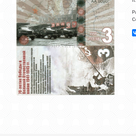
гг.
Р
С