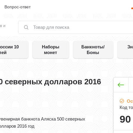
е
Вопрос-ответ
в и
оссии 10
Наборы
Банкноты/
Зн
лей
монет
Боны
0 северных долларов 2016
Ос
Код то
9
увенирная банкнота Аляска 500 северных
олларов 2016 год