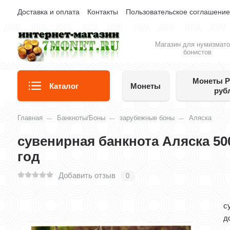
Доставка и оплата
Контакты
Пользовательское соглашени
Магазин для нумизмато
бонистов
Монеты Р
Каталог
Монеты
руб
Главная
Банкноты/Боны
зарубежные боны
Аляска
сувенирная банкнота Аляска 50
год
Добавить отзыв
0
с
д