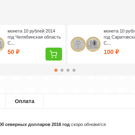
монета 10 рублей 2014
монета 10 руб
год Челябинская область
год Саратовск
С...
С...
50
100
₽
₽
Оплата
00 северных долларов 2016 год
скоро обновится