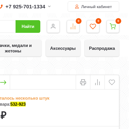
+7 925-701-1334
Личный кабинет
0
0
0
Найти
ачки, медали и
Аксессуары
Распродажа
жетоны
талось несколько штук
вара:
532-923
0
₽