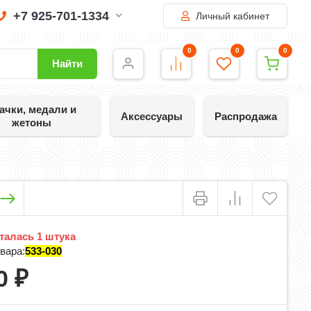
+7 925-701-1334
Личный кабинет
0
0
0
Найти
ачки, медали и
Аксессуары
Распродажа
жетоны
алась 1 штука
вара:
533-030
0
₽