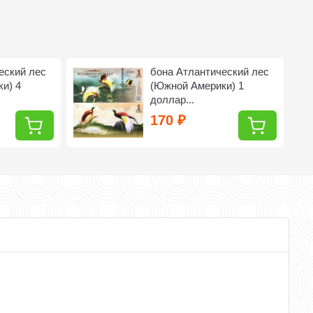
еский лес
бона Атлантический лес
и) 4
(Южной Америки) 1
доллар...
170
₽