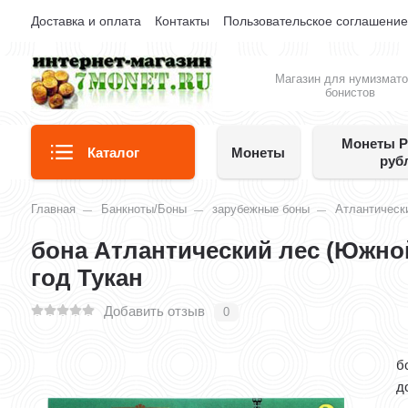
Доставка и оплата
Контакты
Пользовательское соглашени
Магазин для нумизмато
бонистов
Монеты Р
Каталог
Монеты
руб
Главная
Банкноты/Боны
зарубежные боны
Атлантическ
бона Атлантический лес (Южно
год Тукан
Добавить отзыв
0
б
д