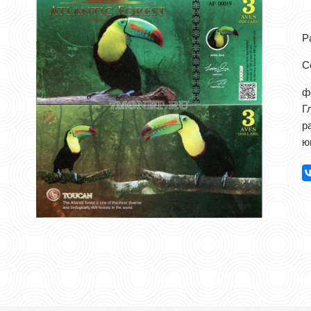
Р
С
ф
Г
р
ю