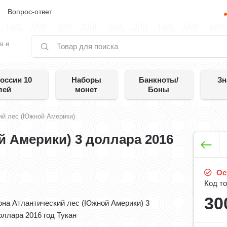
е
Вопрос-ответ
в и
оссии 10
Наборы
Банкноты/
Зн
лей
монет
Боны
ий лес (Южной Америки)
й Америки) 3 доллара 2016
Ост
Код то
30
она Атлантический лес (Южной Америки) 3
оллара 2016 год Тукан