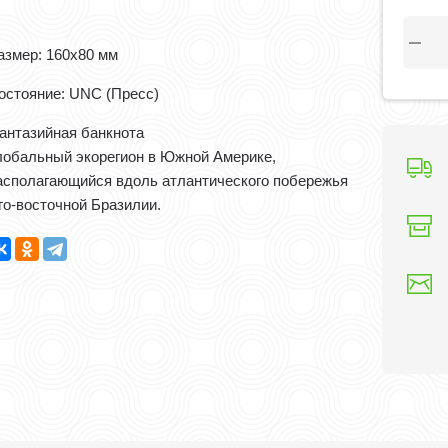
азмер: 160x80 мм
остояние: UNC (Пресс)
антазийная банкнота
лобальный экорегион в Южной Америке,
асполагающийся вдоль атлантического побережья
го-восточной Бразилии.