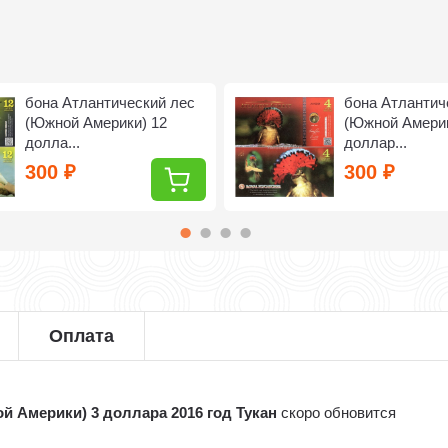
бона Атлантический лес
бона Атлантич
(Южной Америки) 12
(Южной Америк
долла...
доллар...
300
300
₽
₽
Оплата
й Америки) 3 доллара 2016 год Тукан
скоро обновится