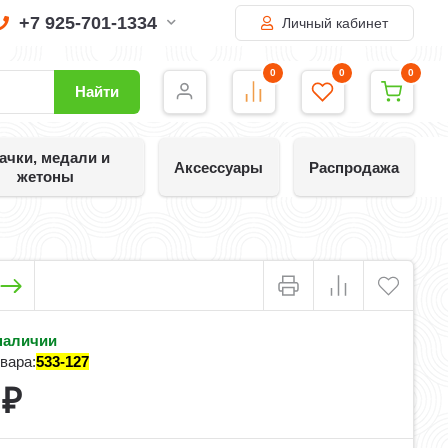
+7 925-701-1334
Личный кабинет
0
0
0
Найти
ачки, медали и
Аксессуары
Распродажа
жетоны
наличии
вара:
533-127
5
₽