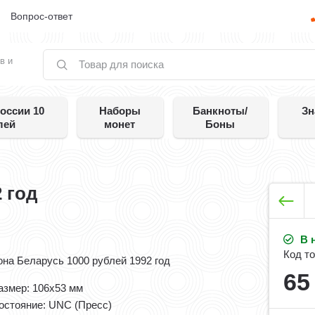
е
Вопрос-ответ
в и
оссии 10
Наборы
Банкноты/
Зн
лей
монет
Боны
 год
В 
Код то
она Беларусь 1000 рублей 1992 год
6
азмер: 106x53 мм
остояние: UNC (Пресс)