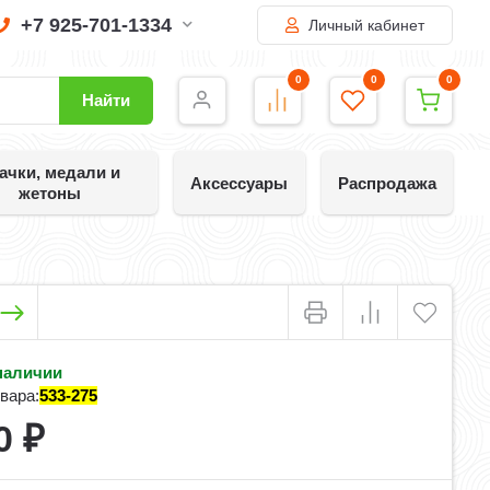
+7 925-701-1334
Личный кабинет
0
0
0
Найти
ачки, медали и
Аксессуары
Распродажа
жетоны
наличии
вара:
533-275
0
₽