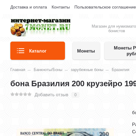
Доставка и оплата
Контакты
Пользовательское соглашени
Магазин для нумизмато
бонистов
Монеты Р
Каталог
Монеты
руб
Главная
Банкноты/Боны
зарубежные боны
Бразилия
бона Бразилия 200 крузейро 19
Добавить отзыв
0
б
Р
С