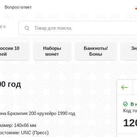
е
Вопрос-ответ
в и
оссии 10
Наборы
Банкноты/
Зн
лей
монет
Боны
90 год
В 
Код то
она Бразилия 200 крузейро 1990 год
12
азмер: 140x66 мм
остояние: UNC (Пресс)