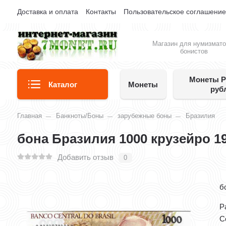
Доставка и оплата
Контакты
Пользовательское соглашени
Магазин для нумизмато
бонистов
Монеты Р
Каталог
Монеты
руб
Главная
Банкноты/Боны
зарубежные боны
Бразилия
бона Бразилия 1000 крузейро 19
Добавить отзыв
0
б
Р
С