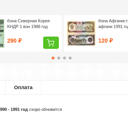
бона Северная Корея
бона Афганист
КНДР 1 вон 1988 год
афгани 1991 го
290
120
₽
₽
Оплата
90 - 1991 год
скоро обновится