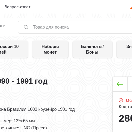
е
Вопрос-ответ
в и
оссии 10
Наборы
Банкноты/
Зн
лей
монет
Боны
90 - 1991 год
Ост
Код то
она Бразилия 1000 крузейро 1991 год
28
азмер: 139x65 мм
остояние: UNC (Пресс)