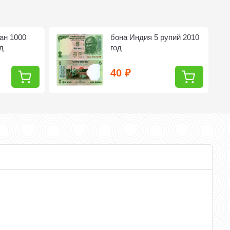
ан 1000
бона Индия 5 рупий 2010
д
год
40
₽