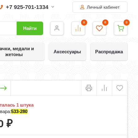
+7 925-701-1334
Личный кабинет
0
0
0
Найти
ачки, медали и
Аксессуары
Распродажа
жетоны
алась 1 штука
вара:
533-280
0
₽