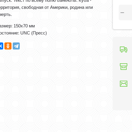
ыпуск. Текст по всему полю банкноты: Куба -
ерритория, свободная от Америки, родина или
мерть.
азмер: 150x70 мм
остояние: UNC (Пресс)