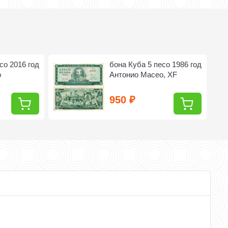
со 2016 год
бона Куба 5 песо 1986 год
о
Антонио Масео, XF
950
₽