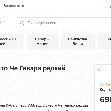
е
Вопрос-ответ
в и
оссии 10
Наборы
Банкноты/
Зн
лей
монет
Боны
сто Че Гевара редкий
Ос
Код то
69
она Куба 3 песо 1988 год Эрнесто Че Гевара редкий