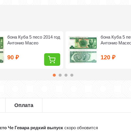
бона Куба 5 песо 2014 год
бона Куба 5 пе
Антонио Масео
Антонио Масе
90
120
₽
₽
Оплата
есто Че Гевара редкий выпуск
скоро обновится