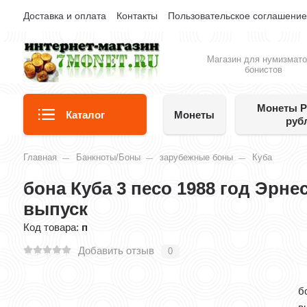
Доставка и оплата
Контакты
Пользовательское соглашени
Магазин для нумизмато
бонистов
Монеты Р
Каталог
Монеты
руб
Главная
Банкноты/Боны
зарубежные боны
Куба
бона Куба 3 песо 1988 год Эрне
выпуск
Код товара:
п
Добавить отзыв
0
б