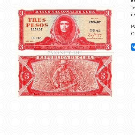
в
т
с
Р
С