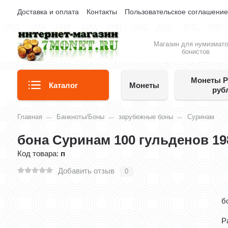
Доставка и оплата
Контакты
Пользовательское соглашени
Магазин для нумизмато
бонистов
Монеты Р
Каталог
Монеты
руб
Главная
Банкноты/Боны
зарубежные боны
Суринам
бона Суринам 100 гульденов 19
Код товара:
п
Добавить отзыв
0
б
Р