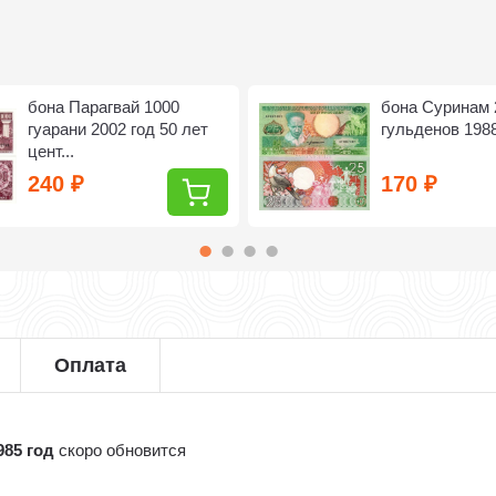
бона Парагвай 1000
бона Суринам 
гуарани 2002 год 50 лет
гульденов 1988
цент...
240
170
₽
₽
Оплата
985 год
скоро обновится