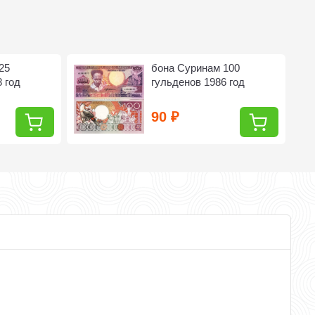
25
бона Суринам 100
 год
гульденов 1986 год
90
₽