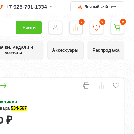
+7 925-701-1334
Личный кабинет
0
0
0
Найти
ачки, медали и
Аксессуары
Распродажа
жетоны
наличии
вара:
534-567
0
₽