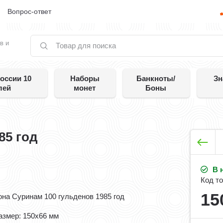
е
Вопрос-ответ
в и
оссии 10
Наборы
Банкноты/
Зн
лей
монет
Боны
85 год
В 
Код то
15
она Суринам 100 гульденов 1985 год
азмер: 150x66 мм