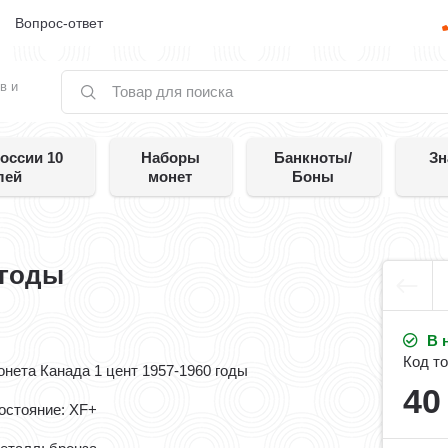
е
Вопрос-ответ
в и
оссии 10
Наборы
Банкноты/
Зн
лей
монет
Боны
 годы
В 
Код то
онета Канада 1 цент 1957-1960 годы
4
остояние: XF+