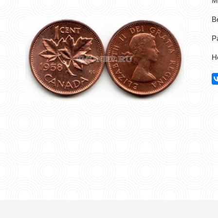
М
Ве
Р
Н