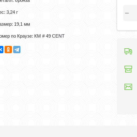
еталл: бронза
с: 3,24 г
азмер: 19,1 мм
омер по Краузе: КМ # 49 CENT