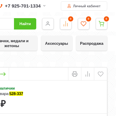
+7 925-701-1334
Личный кабинет
0
0
0
Найти
ачки, медали и
Аксессуары
Распродажа
жетоны
наличии
вара:
528-337
0
₽