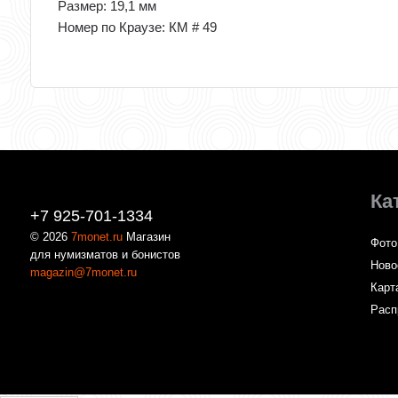
Размер: 19,1 мм
Номер по Краузе: КМ # 49
Ка
+7 925-701-1334
© 2026
7monet.ru
Магазин
Фото
для нумизматов и бонистов
Ново
magazin@7monet.ru
Карт
Расп