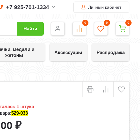
+7 925-701-1334
Личный кабинет
0
0
0
Найти
ачки, медали и
Аксессуары
Распродажа
жетоны
алась 1 штука
вара:
529-033
900
₽