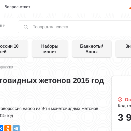
е
Вопрос-ответ
в и
оссии 10
Наборы
Банкноты/
Зн
лей
монет
Боны
ороссия
товидных жетонов 2015 год
Ост
Код то
овороссия набор из 9-ти монетовидных жетонов
3 
015 год