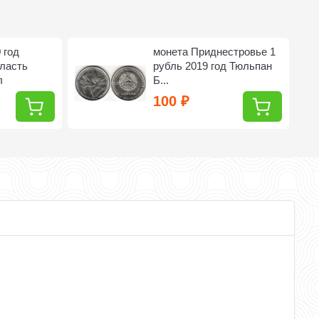
 год
монета Приднестровье 1
ласть
рубль 2019 год Тюльпан
л
Б...
100
₽