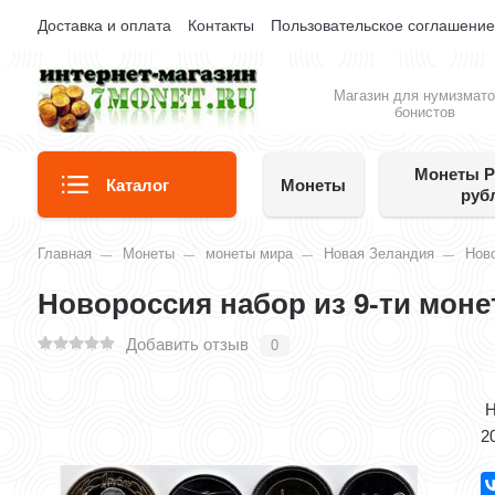
Доставка и оплата
Контакты
Пользовательское соглашени
Магазин для нумизмато
бонистов
Монеты Р
Каталог
Монеты
руб
Главная
Монеты
монеты мира
Новая Зеландия
Нов
Новороссия набор из 9-ти моне
Добавить отзыв
0
Н
2