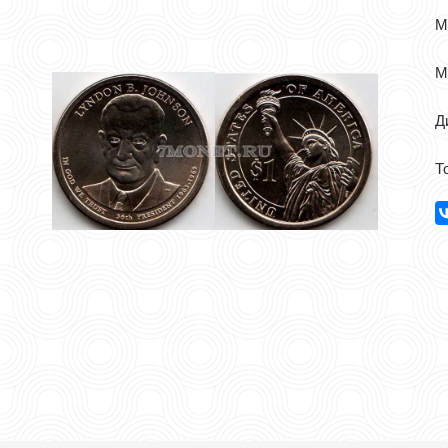
М
М
Д
Т