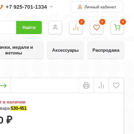
+7 925-701-1334
Личный кабинет
0
0
0
Найти
ачки, медали и
Аксессуары
Распродажа
жетоны
 в наличии
вара:
530-451
0
₽