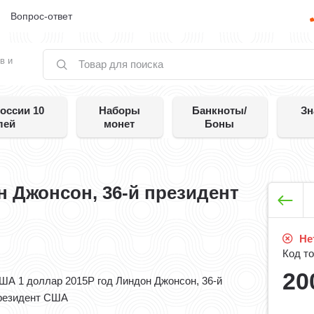
е
Вопрос-ответ
в и
оссии 10
Наборы
Банкноты/
Зн
лей
монет
Боны
 Джонсон, 36-й президент
Нет
Код то
20
ША 1 доллар 2015P год Линдон Джонсон, 36-й
резидент США