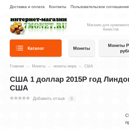
Доставка и оплата
Контакты
Пользовательское соглашени
Магазин для нумизмато
бонистов
Монеты Р
Каталог
Монеты
руб
Главная
Монеты
монеты мира
США
США 1 доллар 2015P год Линдон
США
Добавить отзыв
0
С
п