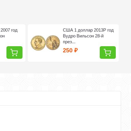
2007 год
США 1 доллар 2013Р год
он
Вудро Вильсон 28-й
през...
250
₽