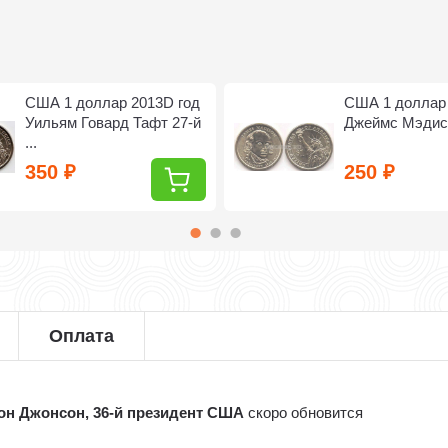
США 1 доллар 2013D год
США 1 доллар 
Уильям Говард Тафт 27-й
Джеймс Мэдис
...
350
250
₽
₽
Оплата
он Джонсон, 36-й президент США
скоро обновится