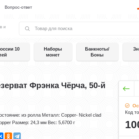
е
Вопрос-ответ
в и
оссии 10
Наборы
Банкноты/
Зн
лей
монет
Боны
зерват Фрэнка Чёрча, 50-й
Ос
Код то
остояние: иэ ролла Металл: Copper- Nickel clad
10
pper Размер: 24,3 мм Вес: 5,6700 г​ ​