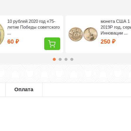
10 рублей 2020 год «75-
монета США 1
летие Победы советского
2019Р год, сер
...
Инновации ...
60
250
₽
₽
Оплата