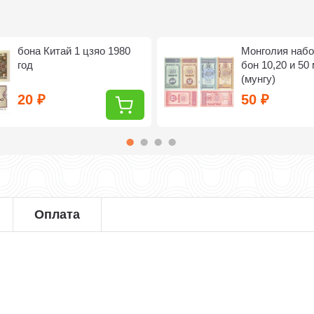
бона Китай 1 цзяо 1980
Монголия набо
год
бон 10,20 и 50
(мунгу)
20
50
₽
₽
Оплата