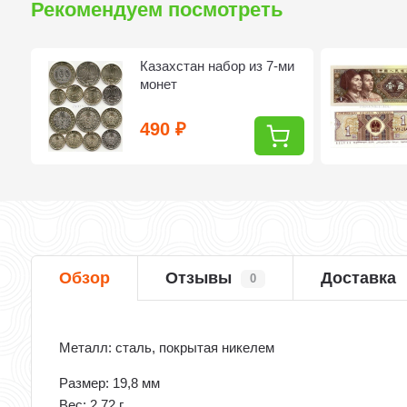
Рекомендуем посмотреть
ет
Казахстан набор из 7-ми
..
монет
490
₽
Обзор
Отзывы
Доставка
0
Металл: сталь, покрытая никелем
Размер: 19,8 мм
Вес: 2,72 г