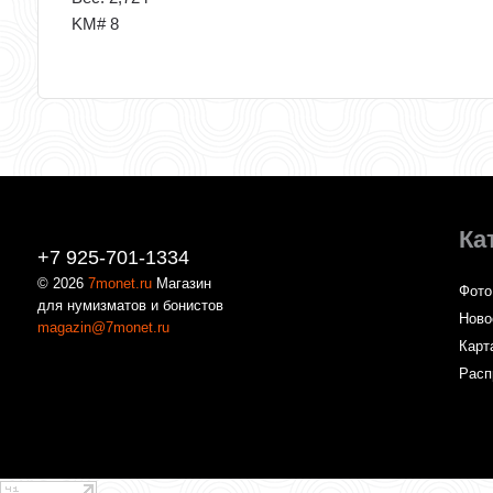
KM# 8
Ка
+7 925-701-1334
© 2026
7monet.ru
Магазин
Фото
для нумизматов и бонистов
Ново
magazin@7monet.ru
Карт
Расп