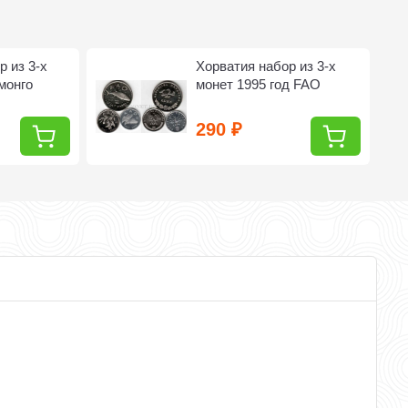
р из 3-х
Хорватия набор из 3-х
 монго
монет 1995 год FAO
290
₽