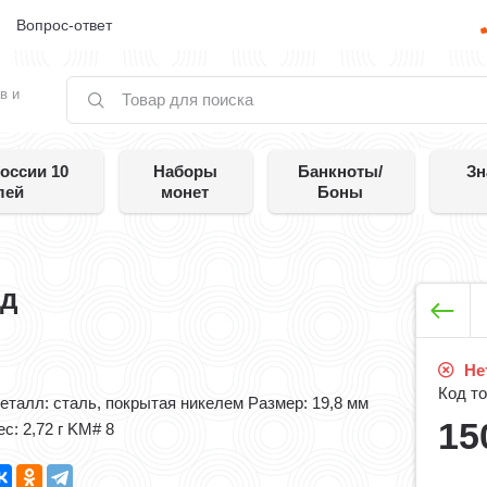
е
Вопрос-ответ
в и
оссии 10
Наборы
Банкноты/
Зн
лей
монет
Боны
од
Нет
Код то
Металл: сталь, покрытая никелем Размер: 19,8 мм
15
с: 2,72​ г KM# 8​ ​